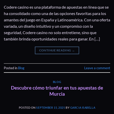
Codere casino es una plataforma de apuestas en línea que se
ha consolidado como una de las opciones favoritas para los
amantes del juego en España y Latinoamérica. Con una oferta
variada, un diseño intuitivo y un compromiso con la
seguridad, Codere casino no solo entretiene, sino que
también brinda oportunidades reales para ganar. En […]
CONTINUE READING
→
Posted in
Blog
Leave a comment
BLOG
Descubre cómo triunfar en tus apuestas de
Murcia
POSTED ON
SEPTEMBER 15, 2025
BY
GARCIA ISABELLA