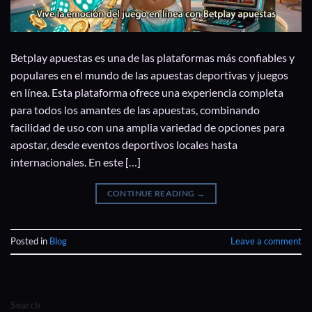
Betplay apuestas es una de las plataformas más confiables y
populares en el mundo de las apuestas deportivas y juegos
en línea. Esta plataforma ofrece una experiencia completa
para todos los amantes de las apuestas, combinando
facilidad de uso con una amplia variedad de opciones para
apostar, desde eventos deportivos locales hasta
internacionales. En este […]
CONTINUE READING
→
Posted in
Blog
Leave a comment
Search