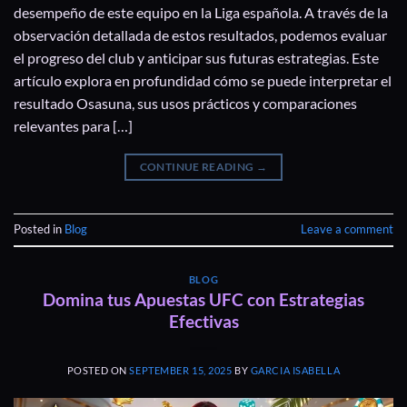
desempeño de este equipo en la Liga española. A través de la
observación detallada de estos resultados, podemos evaluar
el progreso del club y anticipar sus futuras estrategias. Este
artículo explora en profundidad cómo se puede interpretar el
resultado Osasuna, sus usos prácticos y comparaciones
relevantes para […]
CONTINUE READING
→
Posted in
Blog
Leave a comment
BLOG
Domina tus Apuestas UFC con Estrategias
Efectivas
POSTED ON
SEPTEMBER 15, 2025
BY
GARCIA ISABELLA