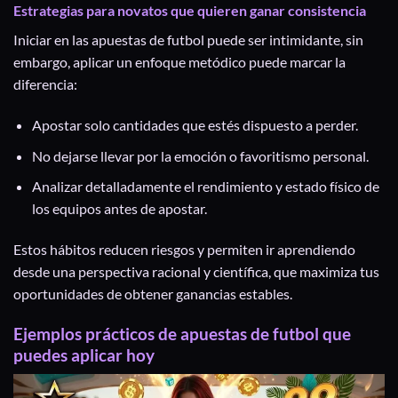
Estrategias para novatos que quieren ganar consistencia
Iniciar en las apuestas de futbol puede ser intimidante, sin
embargo, aplicar un enfoque metódico puede marcar la
diferencia:
Apostar solo cantidades que estés dispuesto a perder.
No dejarse llevar por la emoción o favoritismo personal.
Analizar detalladamente el rendimiento y estado físico de
los equipos antes de apostar.
Estos hábitos reducen riesgos y permiten ir aprendiendo
desde una perspectiva racional y científica, que maximiza tus
oportunidades de obtener ganancias estables.
Ejemplos prácticos de apuestas de futbol que
puedes aplicar hoy