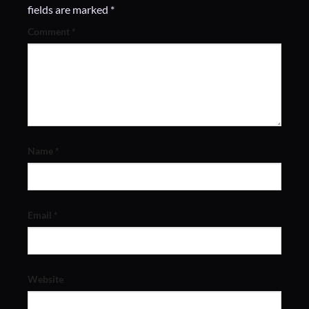
fields are marked
*
Comment
*
Name
*
Email
*
Website