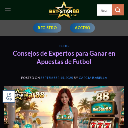
Skip
to
content
REGISTRO
ACCESO
BLOG
Consejos de Expertos para Ganar en
Apuestas de Futbol
POSTED ON
SEPTEMBER 15, 2025
BY
GARCIA ISABELLA
15
Sep