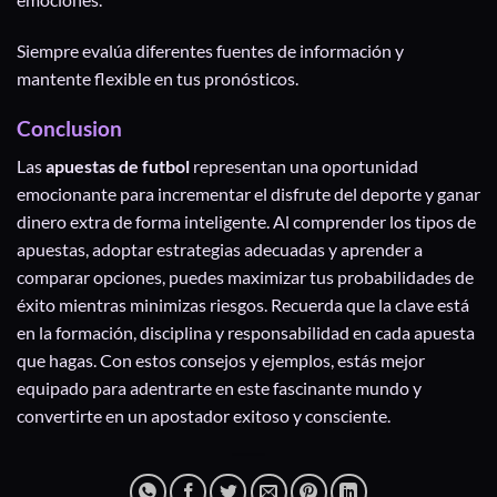
Siempre evalúa diferentes fuentes de información y
mantente flexible en tus pronósticos.
Conclusion
Las
apuestas de futbol
representan una oportunidad
emocionante para incrementar el disfrute del deporte y ganar
dinero extra de forma inteligente. Al comprender los tipos de
apuestas, adoptar estrategias adecuadas y aprender a
comparar opciones, puedes maximizar tus probabilidades de
éxito mientras minimizas riesgos. Recuerda que la clave está
en la formación, disciplina y responsabilidad en cada apuesta
que hagas. Con estos consejos y ejemplos, estás mejor
equipado para adentrarte en este fascinante mundo y
convertirte en un apostador exitoso y consciente.