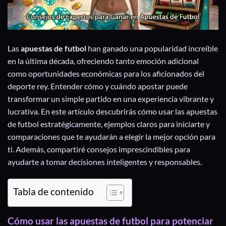
Las
apuestas de futbol
han ganado una popularidad increíble
en la última década, ofreciendo tanto emoción adicional
como oportunidades económicas para los aficionados del
deporte rey. Entender cómo y cuándo apostar puede
transformar un simple partido en una experiencia vibrante y
lucrativa. En este artículo descubrirás cómo usar las apuestas
de futbol estratégicamente, ejemplos claros para iniciarte y
comparaciones que te ayudarán a elegir la mejor opción para
ti. Además, compartiré consejos imprescindibles para
ayudarte a tomar decisiones inteligentes y responsables.
Tabla de contenido
Cómo usar las apuestas de futbol para potenciar