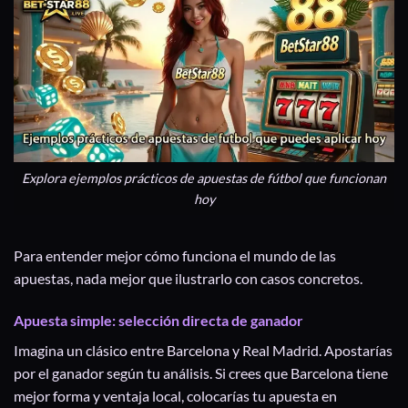
Explora ejemplos prácticos de apuestas de fútbol que funcionan
hoy
Para entender mejor cómo funciona el mundo de las
apuestas, nada mejor que ilustrarlo con casos concretos.
Apuesta simple: selección directa de ganador
Imagina un clásico entre Barcelona y Real Madrid. Apostarías
por el ganador según tu análisis. Si crees que Barcelona tiene
mejor forma y ventaja local, colocarías tu apuesta en