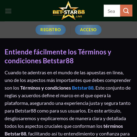
Skip
to
content
REGISTRO
ACCESO
Entiende fácilmente los Términos y
condiciones Betstar88
Cuando te adentras en el mundo de las apuestas en línea,
uno de los aspectos más importantes que debes comprender
son los
Términos y condiciones
Betstar88
. Este conjunto de
reglas y acuerdos define el marco en el que opera la
plataforma, asegurando una experiencia justa y segura tanto
para Betstar88 como para sus usuarios. En este artículo,
desglosaremos y explicaremos de manera clara y detallada
todos los aspectos cruciales que conforman los
términos
Betstar88
, facilitando así tu entendimiento y confianza para