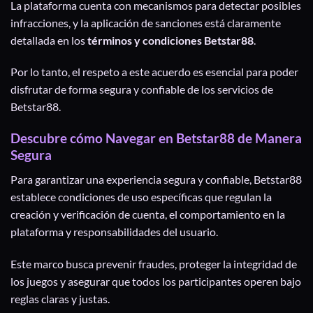
La plataforma cuenta con mecanismos para detectar posibles
infracciones, y la aplicación de sanciones está claramente
detallada en los
términos y condiciones Betstar88
.
Por lo tanto, el respeto a este acuerdo es esencial para poder
disfrutar de forma segura y confiable de los servicios de
Betstar88.
Descubre cómo Navegar en Betstar88 de Manera
Segura
Para garantizar una experiencia segura y confiable, Betstar88
establece condiciones de uso específicas que regulan la
creación y verificación de cuenta, el comportamiento en la
plataforma y responsabilidades del usuario.
Este marco busca prevenir fraudes, proteger la integridad de
los juegos y asegurar que todos los participantes operen bajo
reglas claras y justas.