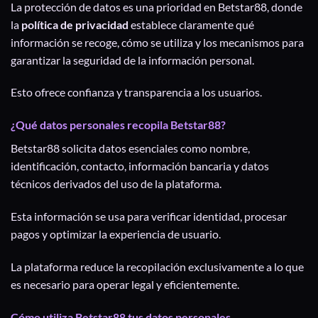
La protección de datos es una prioridad en Betstar88, donde
la
política de privacidad
establece claramente qué
información se recoge, cómo se utiliza y los mecanismos para
garantizar la seguridad de la información personal.
Esto ofrece confianza y transparencia a los usuarios.
¿Qué datos personales recopila Betstar88?
Betstar88 solicita datos esenciales como nombre,
identificación, contacto, información bancaria y datos
técnicos derivados del uso de la plataforma.
Esta información se usa para verificar identidad, procesar
pagos y optimizar la experiencia de usuario.
La plataforma reduce la recopilación exclusivamente a lo que
es necesario para operar legal y eficientemente.
Cómo utiliza Betstar88 tus datos personales