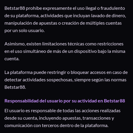
Betstar88 prohíbe expresamente el uso ilegal o fraudulento
de su plataforma, actividades que incluyan lavado de dinero,
manipulación de apuestas o creación de múltiples cuentas
por un solo usuario.
Asimismo, existen limitaciones técnicas como restricciones
en el uso simultáneo de más de un dispositivo bajo la misma
cuenta.
La plataforma puede restringir o bloquear accesos en caso de
detectar actividades sospechosas, siempre según las normas
Betstar88.
Responsabilidad del usuario por su actividad en Betstar88
El usuario es responsable de todas las acciones realizadas
desde su cuenta, incluyendo apuestas, transacciones y
comunicación con terceros dentro de la plataforma.