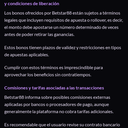
y condiciones de liberación
Los bonos ofrecidos por Betstar88 están sujetos a términos
legales que incluyen requisitos de apuesta o rollover, es decir,
el monto debe apostarse un número determinado de veces
antes de poder retirar las ganancias.
Estos bonos tienen plazos de validez y restricciones en tipos
de apuestas aplicables.
Cumplir con estos términos es imprescindible para
aprovechar los beneficios sin contratiempos.
Comisiones y tarifas asociadas a las transacciones
Betstar88 informa sobre posibles comisiones externas
aplicadas por bancos o procesadores de pago, aunque
generalmente la plataforma no cobra tarifas adicionales.
Es recomendable que el usuario revise su contrato bancario