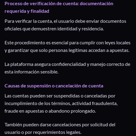
Proceso de verificación de cuenta: documentación
requerida y finalidad
Para verificar la cuenta, el usuario debe enviar documentos
oficiales que demuestren identidad y residencia.
Este procedimiento es esencial para cumplir con leyes locales
y garantizar que solo personas legítimas accedan a apuestas.
La plataforma asegura confidencialidad y manejo correcto de
esta información sensible.
Causas de suspensión o cancelación de cuenta
Las cuentas pueden ser suspendidas o canceladas por
incumplimiento de los términos, actividad fraudulenta,
fraude en apuestas o abandono prolongado.
También pueden darse cancelaciones por solicitud del
usuario o por requerimientos legales.