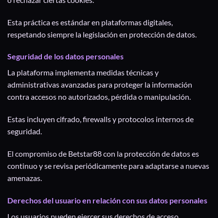
Esta práctica es estándar en plataformas digitales,
respetando siempre la legislación en protección de datos.
Seguridad de los datos personales
La plataforma implementa medidas técnicas y
administrativas avanzadas para proteger la información
contra accesos no autorizados, pérdida o manipulación.
Estas incluyen cifrado, firewalls y protocolos internos de
seguridad.
El compromiso de Betstar88 con la protección de datos es
continuo y se revisa periódicamente para adaptarse a nuevas
amenazas.
Derechos del usuario en relación con sus datos personales
Los usuarios pueden ejercer sus derechos de acceso,