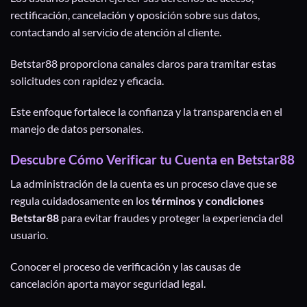
rectificación, cancelación y oposición sobre sus datos,
contactando al servicio de atención al cliente.
Betstar88 proporciona canales claros para tramitar estas
solicitudes con rapidez y eficacia.
Este enfoque fortalece la confianza y la transparencia en el
manejo de datos personales.
Descubre Cómo Verificar tu Cuenta en Betstar88
La administración de la cuenta es un proceso clave que se
regula cuidadosamente en los
términos y condiciones
Betstar88
para evitar fraudes y proteger la experiencia del
usuario.
Conocer el proceso de verificación y las causas de
cancelación aporta mayor seguridad legal.