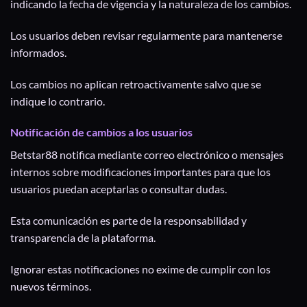
indicando la fecha de vigencia y la naturaleza de los cambios.
Los usuarios deben revisar regularmente para mantenerse
informados.
Los cambios no aplican retroactivamente salvo que se
indique lo contrario.
Notificación de cambios a los usuarios
Betstar88 notifica mediante correo electrónico o mensajes
internos sobre modificaciones importantes para que los
usuarios puedan aceptarlas o consultar dudas.
Esta comunicación es parte de la responsabilidad y
transparencia de la plataforma.
Ignorar estas notificaciones no exime de cumplir con los
nuevos términos.