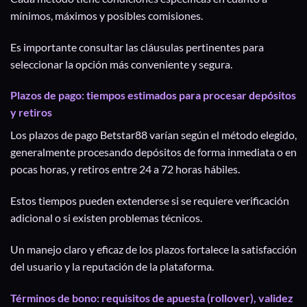
mínimos, máximos y posibles comisiones.
Es importante consultar las cláusulas pertinentes para
seleccionar la opción más conveniente y segura.
Plazos de pago: tiempos estimados para procesar depósitos
y retiros
Los plazos de pago Betstar88 varían según el método elegido,
generalmente procesando depósitos de forma inmediata o en
pocas horas, y retiros entre 24 a 72 horas hábiles.
Estos tiempos pueden extenderse si se requiere verificación
adicional o si existen problemas técnicos.
Un manejo claro y eficaz de los plazos fortalece la satisfacción
del usuario y la reputación de la plataforma.
Términos de bono: requisitos de apuesta (rollover), validez