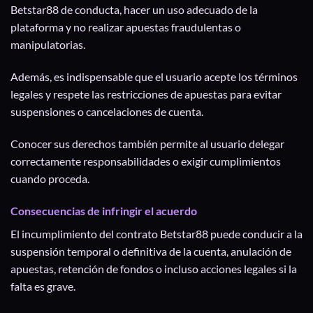
Betstar88 de conducta, hacer un uso adecuado de la
plataforma y no realizar apuestas fraudulentas o
manipulatorias.
Además, es indispensable que el usuario acepte los términos
legales y respete las restricciones de apuestas para evitar
suspensiones o cancelaciones de cuenta.
Conocer sus derechos también permite al usuario delegar
correctamente responsabilidades o exigir cumplimientos
cuando proceda.
Consecuencias de infringir el acuerdo
El incumplimiento del contrato Betstar88 puede conducir a la
suspensión temporal o definitiva de la cuenta, anulación de
apuestas, retención de fondos o incluso acciones legales si la
falta es grave.